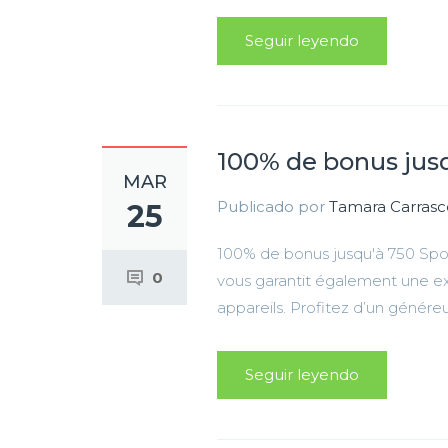
Seguir leyendo
100% de bonus jus
MAR
Publicado por
Tamara Carrasc
25
100% de bonus jusqu'à 750 Sport
0
vous garantit également une exp
appareils. Profitez d’un généreu
Seguir leyendo