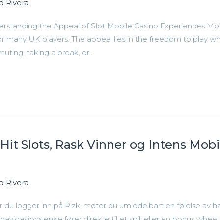
o Rivera
tanding the Appeal of Slot Mobile Casino Experiences Mob
r many UK players. The appeal lies in the freedom to play w
ting, taking a break, or...
Hit Slots, Rask Vinner og Intens Mobi
o Rivera
r du logger inn på Rizk, møter du umiddelbart en følelse av ha
navigasjonslenke fører direkte til et spill eller en bonus wheel