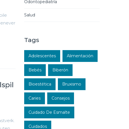
Odontopediatría
ile
Salud
henever
Tags
Adolescentes
Alimentación
Bebés
Biberón
lspil
Bioestética
Bruxismo
Caries
Consejos
Cuidado De Esmalte
stverk.
Cuidados
 uten