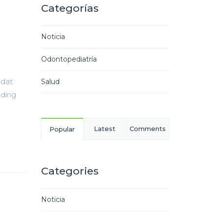
Categorías
Noticia
Odontopediatría
 dat
Salud
nding
Latest
Comments
Popular
Categories
Noticia