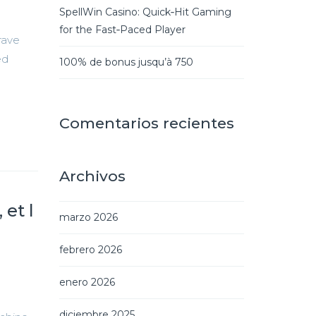
SpellWin Casino: Quick‑Hit Gaming
for the Fast‑Paced Player
rave
ed
100% de bonus jusqu’à 750
Comentarios recientes
Archivos
 et l
marzo 2026
febrero 2026
enero 2026
diciembre 2025