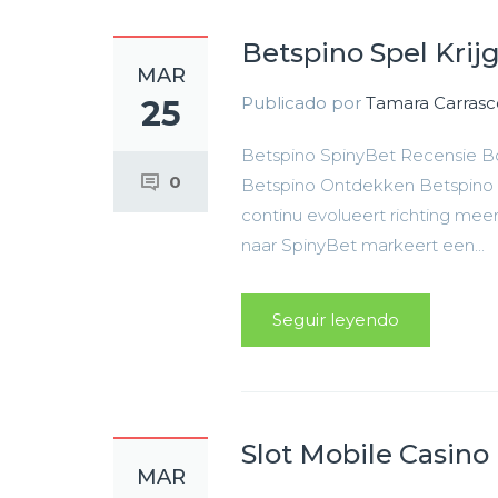
Betspino Spel Krijg
MAR
Publicado por
Tamara Carrasc
25
Betspino SpinyBet Recensie Bo
0
Betspino Ontdekken Betspino b
continu evolueert richting mee
naar SpinyBet markeert een...
Seguir leyendo
Slot Mobile Casino
MAR