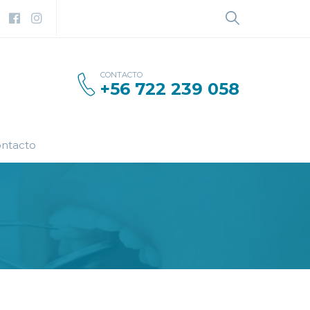
Buscar:
CONTACTO
+56 722 239 058
ntacto