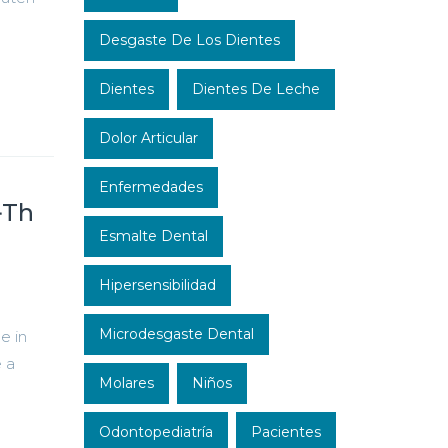
Desgaste De Los Dientes
Dientes
Dientes De Leche
Dolor Articular
Enfermedades
‑Th
Esmalte Dental
Hipersensibilidad
Microdesgaste Dental
e in
e a
Molares
Niños
Odontopediatría
Pacientes