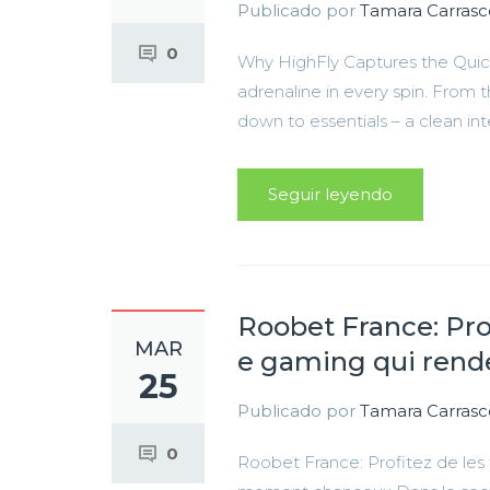
Publicado por
Tamara Carrasc
0
Why HighFly Captures the Quick‑
adrenaline in every spin. From t
down to essentials – a clean inte
Seguir leyendo
Roobet France: Prof
MAR
e gaming qui ren
25
Publicado por
Tamara Carrasc
0
Roobet France: Profitez de les