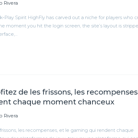
o Rivera
Play Spirit HighFly has carved out a niche for players who c
he moment you hit the login screen, the site’s layout is stripp
rface,...
itez de les frissons, les recompenses,
dent chaque moment chanceux
o Rivera
 frissons, les recompenses, et le gaming qui rendent chaque