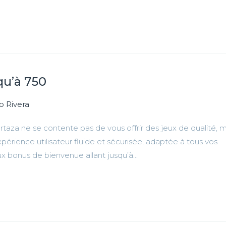
qu’à 750
o Rivera
aza ne se contente pas de vous offrir des jeux de qualité, m
érience utilisateur fluide et sécurisée, adaptée à tous vos
x bonus de bienvenue allant jusqu’à...