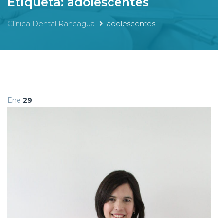
Etiqueta:
adolescentes
Clínica Dental Rancagua
adolescentes
Ene
29