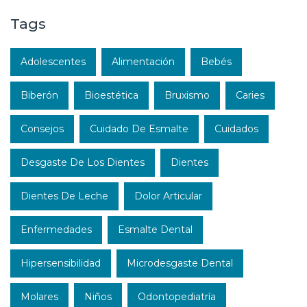
Tags
Adolescentes
Alimentación
Bebés
Biberón
Bioestética
Bruxismo
Caries
Consejos
Cuidado De Esmalte
Cuidados
Desgaste De Los Dientes
Dientes
Dientes De Leche
Dolor Articular
Enfermedades
Esmalte Dental
Hipersensibilidad
Microdesgaste Dental
Molares
Niños
Odontopediatría