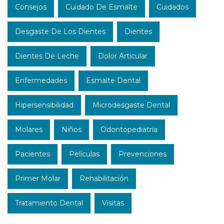
Consejos
Cuidado De Esmalte
Cuidados
Desgaste De Los Dientes
Dientes
Dientes De Leche
Dolor Articular
Enfermedades
Esmalte Dental
Hipersensibilidad
Microdesgaste Dental
Molares
Niños
Odontopediatría
Pacientes
Películas
Prevenciones
Primer Molar
Rehabilitación
Tratamiento Dental
Visitas