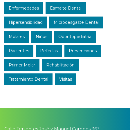
Enfermedades
Esmalte Dental
Hipersensibilidad
Microdesgaste Dental
Molares
Niños
Odontopediatría
Pacientes
Películas
Prevenciones
Primer Molar
Rehabilitación
Tratamiento Dental
Visitas
Calle Tenientes José y Manuel Campos 363,