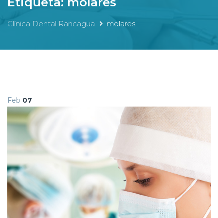
Etiqueta:
molares
Clínica Dental Rancagua
molares
Feb
07