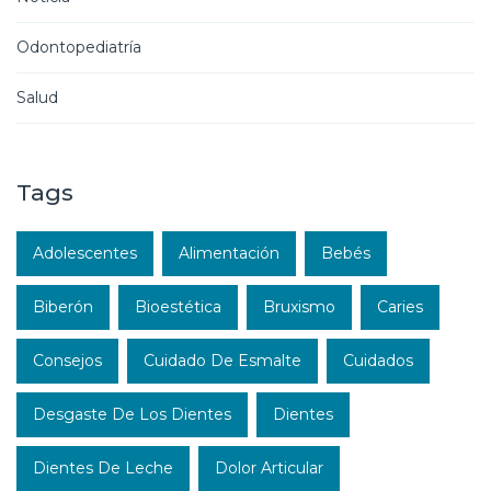
Odontopediatría
Salud
Tags
Adolescentes
Alimentación
Bebés
Biberón
Bioestética
Bruxismo
Caries
Consejos
Cuidado De Esmalte
Cuidados
Desgaste De Los Dientes
Dientes
Dientes De Leche
Dolor Articular