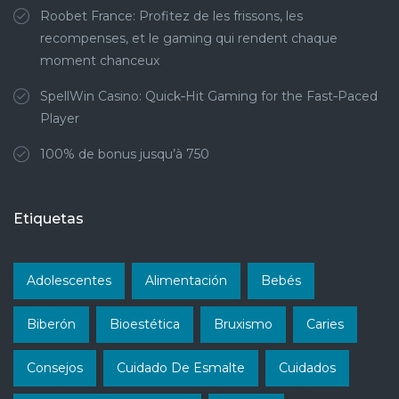
Roobet France: Profitez de les frissons, les
recompenses, et le gaming qui rendent chaque
moment chanceux
SpellWin Casino: Quick‑Hit Gaming for the Fast‑Paced
Player
100% de bonus jusqu’à 750
Etiquetas
Adolescentes
Alimentación
Bebés
Biberón
Bioestética
Bruxismo
Caries
Consejos
Cuidado De Esmalte
Cuidados