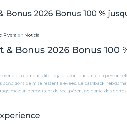
t & Bonus 2026 Bonus 100 % jusq
o Rivera
en
Noticia
est & Bonus 2026 Bonus 100 
surer de la compatibilité légale selon leur situation personnell
 les conditions de mise restent élevées. Le cashback hebdoma
tage majeur, permettant de récupérer une partie des pertes
Experience