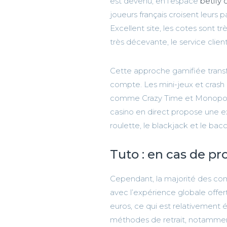
est devenu, en l’espace
betify
joueurs français croisent leurs 
Excellent site, les cotes sont tr
très décevante, le service clie
Cette approche gamifiée transf
compte. Les mini-jeux et crash 
comme Crazy Time et Monopoly 
casino en direct propose une e
roulette, le blackjack et le bacc
Tuto : en cas de pr
Cependant, la majorité des comm
avec l’expérience globale offert
euros, ce qui est relativement 
méthodes de retrait, notamment 