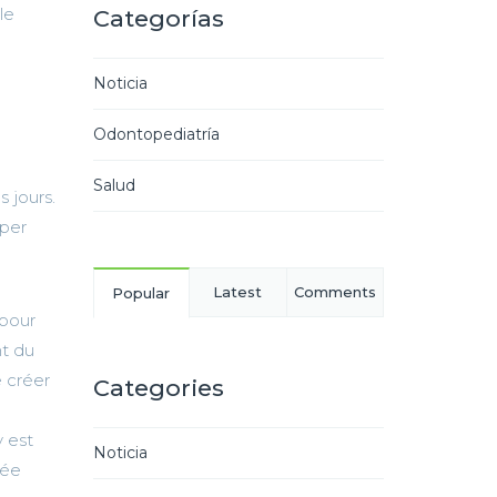
le
Categorías
Noticia
Odontopediatría
Salud
 jours.
uper
Latest
Comments
Popular
 pour
nt du
e créer
Categories
y est
Noticia
rée