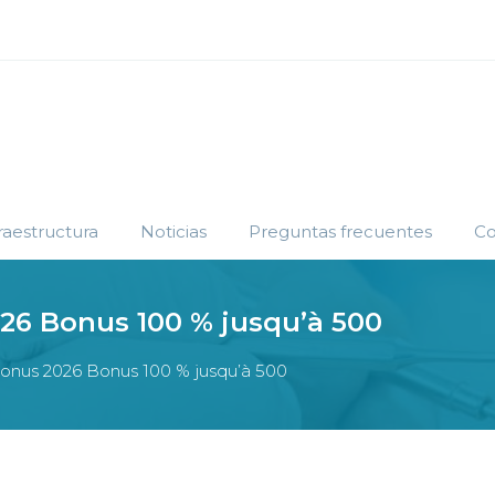
fraestructura
Noticias
Preguntas frecuentes
Co
026 Bonus 100 % jusqu’à 500
 Bonus 2026 Bonus 100 % jusqu’à 500