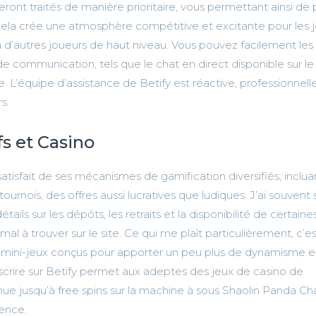
seront traités de manière prioritaire, vous permettant ainsi de 
Cela crée une atmosphère compétitive et excitante pour les 
 d’autres joueurs de haut niveau. Vous pouvez facilement les
e communication, tels que le chat en direct disponible sur le 
 L’équipe d’assistance de Betify est réactive, professionnell
s.
fs et Casino
 satisfait de ses mécanismes de gamification diversifiés, inclua
urnois, des offres aussi lucratives que ludiques. J’ai souvent s
ils sur les dépôts, les retraits et la disponibilité de certaine
mal à trouver sur le site. Ce qui me plaît particulièrement, c’e
mini-jeux conçus pour apporter un peu plus de dynamisme e
inscrire sur Betify permet aux adeptes des jeux de casino de
e jusqu’à free spins sur la machine à sous Shaolin Panda Ch
dence.