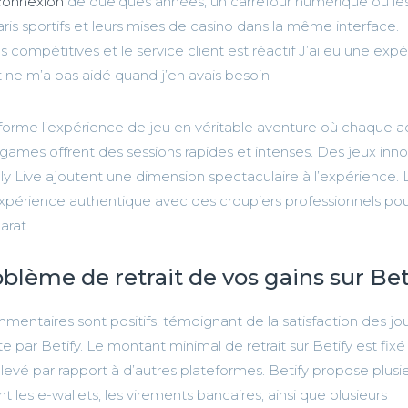
 connexion
de quelques années, un carrefour numérique où le
paris sportifs et leurs mises de casino dans la même interface.
ès compétitives et le service client est réactif J’ai eu une exp
nt ne m’a pas aidé quand j’en avais besoin
orme l’expérience de jeu en véritable aventure où chaque a
games offrent des sessions rapides et intenses. Des jeux inn
Live ajoutent une dimension spectaculaire à l’expérience. 
xpérience authentique avec des croupiers professionnels pou
arat.
oblème de retrait de vos gains sur Bet
entaires sont positifs, témoignant de la satisfaction des jo
e par Betify. Le montant minimal de retrait sur Betify est fixé
élevé par rapport à d’autres plateformes. Betify propose plusi
les e-wallets, les virements bancaires, ainsi que plusieurs