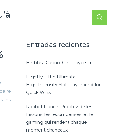
u’à
Entradas recientes
%
Betblast Casino: Get Players In
HighFly – The Ultimate
e.
High‑Intensity Slot Playground for
daire
Quick Wins
 sans
Roobet France: Profitez de les
frissons, les recompenses, et le
gaming qui rendent chaque
moment chanceux