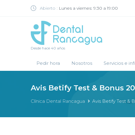
Abierto :
Lunes a viernes: 9:30 a 19:00
Desde hace 40 años
Pedir hora
Nosotros
Servicios e in
Avis Betify Test & Bonus 2
Clínica Dental Rancagua
Avis Betify Test &