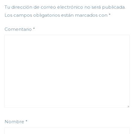
Tu dirección de correo electrónico no será publicada.
Los campos obligatorios están marcados con
*
Comentario
*
Nombre
*