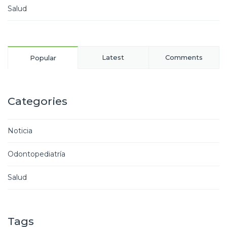
Salud
Latest
Comments
Popular
Categories
Noticia
Odontopediatría
Salud
Tags