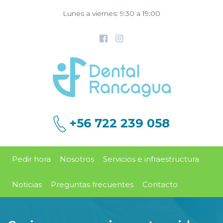
Lunes a viernes: 9:30 a 19:00
+56 722 239 058
Pedir hora
Nosotros
Servicios e infraestructura
Noticias
Preguntas frecuentes
Contacto