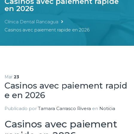
Casinos avec paiement rapide
en 2026
Clínica Dental Rancagua
Casinos avec paiement rapide en 2026
Mar
23
Casinos avec paiement rapid
e en 2026
Publicado por
Tamara Carrasco Rivera
en
Noticia
Casinos avec paiement