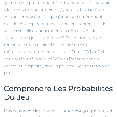
rythme colle parfaitement à notre époque où tout doit
aller vite, sans fioritures.Enfin, j’apprécie la variété des
versions proposées. Ce que j’aime particulièrement,
c’est le côté rapide et nerveux du jeu. L’adrénaline de
voir le multiplicateur grimper, le stress de décider
“j’encaisse ou je laisse monter ? Fan de foot depuis
toujours, je me suis dit “allez, encore un mini-jeu
thématique comme tant d’autres”. Entre FDJ et PMU
pour la sécurité locale, et 1Win ou Betsson pour la
variété et la rapidité, chacun peut trouver son terrain de
jeu.
Comprendre Les Probabilités
Du Jeu
Plus vous attendez, plus le multiplicateur grimpe. Oui, via