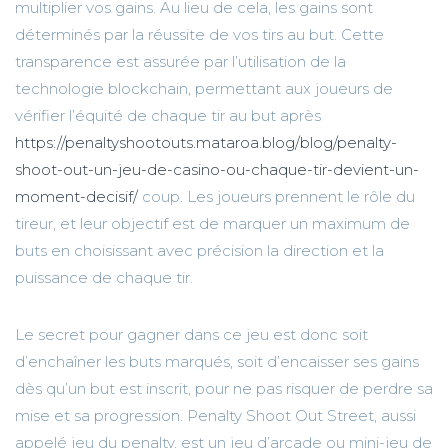
multiplier vos gains. Au lieu de cela, les gains sont
déterminés par la réussite de vos tirs au but. Cette
transparence est assurée par l’utilisation de la
technologie blockchain, permettant aux joueurs de
vérifier l’équité de chaque tir au but après
https://penaltyshootouts.mataroa.blog/blog/penalty-
shoot-out-un-jeu-de-casino-ou-chaque-tir-devient-un-
moment-decisif/
coup. Les joueurs prennent le rôle du
tireur, et leur objectif est de marquer un maximum de
buts en choisissant avec précision la direction et la
puissance de chaque tir.
Le secret pour gagner dans ce jeu est donc soit
d’enchaîner les buts marqués, soit d’encaisser ses gains
dès qu’un but est inscrit, pour ne pas risquer de perdre sa
mise et sa progression. Penalty Shoot Out Street, aussi
appelé jeu du penalty, est un jeu d’arcade ou mini-jeu de