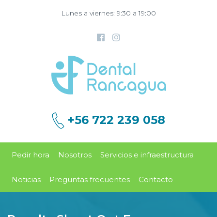
Lunes a viernes: 9:30 a 19:00
+56 722 239 058
Pedir hora
Nosotros
Servicios e infraestructura
Noticias
Preguntas frecuentes
Contacto