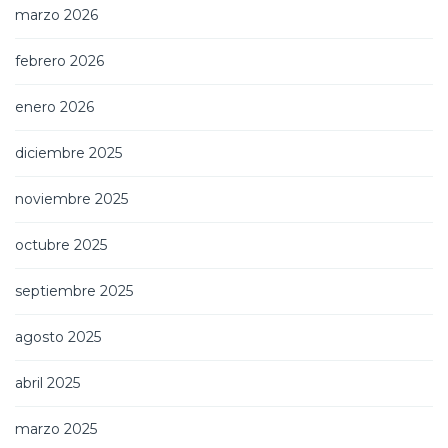
marzo 2026
febrero 2026
enero 2026
diciembre 2025
noviembre 2025
octubre 2025
septiembre 2025
agosto 2025
abril 2025
marzo 2025