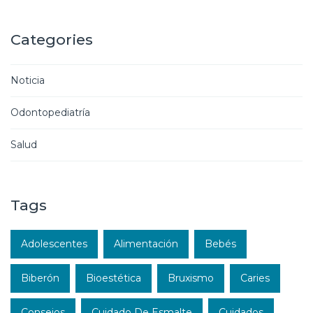
Categories
Noticia
Odontopediatría
Salud
Tags
Adolescentes
Alimentación
Bebés
Biberón
Bioestética
Bruxismo
Caries
Consejos
Cuidado De Esmalte
Cuidados