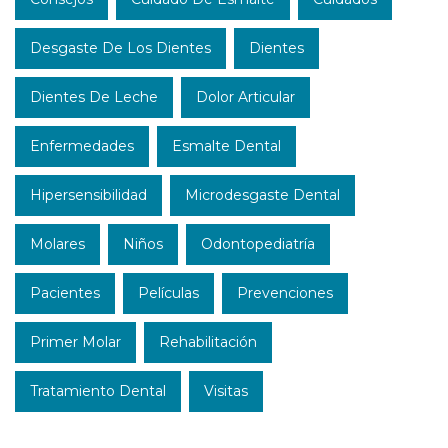
Desgaste De Los Dientes
Dientes
Dientes De Leche
Dolor Articular
Enfermedades
Esmalte Dental
Hipersensibilidad
Microdesgaste Dental
Molares
Niños
Odontopediatría
Pacientes
Películas
Prevenciones
Primer Molar
Rehabilitación
Tratamiento Dental
Visitas