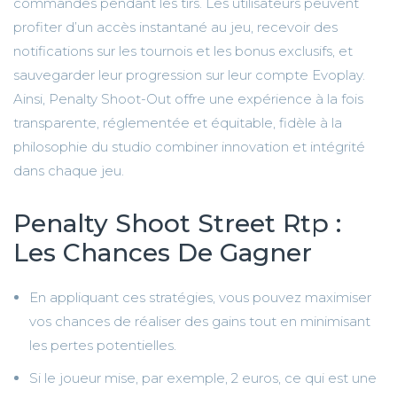
commandes pendant les tirs. Les utilisateurs peuvent
profiter d’un accès instantané au jeu, recevoir des
notifications sur les tournois et les bonus exclusifs, et
sauvegarder leur progression sur leur compte Evoplay.
Ainsi, Penalty Shoot-Out offre une expérience à la fois
transparente, réglementée et équitable, fidèle à la
philosophie du studio combiner innovation et intégrité
dans chaque jeu.
Penalty Shoot Street Rtp :
Les Chances De Gagner
En appliquant ces stratégies, vous pouvez maximiser
vos chances de réaliser des gains tout en minimisant
les pertes potentielles.
Si le joueur mise, par exemple, 2 euros, ce qui est une