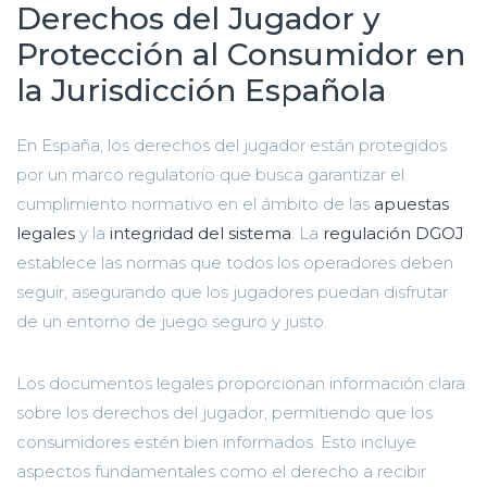
Derechos del Jugador y
Protección al Consumidor en
la Jurisdicción Española
En España, los derechos del jugador están protegidos
por un marco regulatorio que busca garantizar el
cumplimiento normativo en el ámbito de las
apuestas
legales
y la
integridad del sistema
. La
regulación DGOJ
establece las normas que todos los operadores deben
seguir, asegurando que los jugadores puedan disfrutar
de un entorno de juego seguro y justo.
Los documentos legales proporcionan información clara
sobre los derechos del jugador, permitiendo que los
consumidores estén bien informados. Esto incluye
aspectos fundamentales como el derecho a recibir