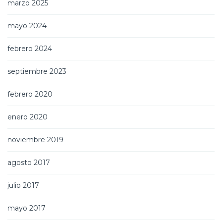
marzo 2025
mayo 2024
febrero 2024
septiembre 2023
febrero 2020
enero 2020
noviembre 2019
agosto 2017
julio 2017
mayo 2017