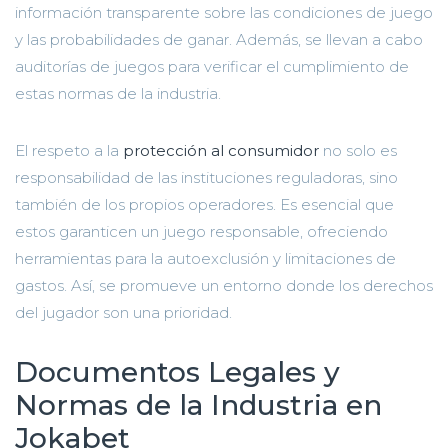
información transparente sobre las condiciones de juego
y las probabilidades de ganar. Además, se llevan a cabo
auditorías de juegos para verificar el cumplimiento de
estas normas de la industria.
El respeto a la
protección al consumidor
no solo es
responsabilidad de las instituciones reguladoras, sino
también de los propios operadores. Es esencial que
estos garanticen un juego responsable, ofreciendo
herramientas para la autoexclusión y limitaciones de
gastos. Así, se promueve un entorno donde los derechos
del jugador son una prioridad.
Documentos Legales y
Normas de la Industria en
Jokabet