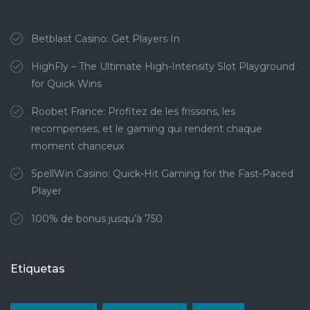
Betblast Casino: Get Players In
HighFly – The Ultimate High‑Intensity Slot Playground
for Quick Wins
Roobet France: Profitez de les frissons, les
recompenses, et le gaming qui rendent chaque
moment chanceux
SpellWin Casino: Quick‑Hit Gaming for the Fast‑Paced
Player
100% de bonus jusqu’à 750
Etiquetas