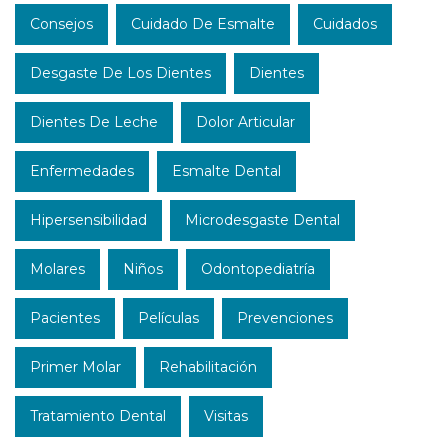
Consejos
Cuidado De Esmalte
Cuidados
Desgaste De Los Dientes
Dientes
Dientes De Leche
Dolor Articular
Enfermedades
Esmalte Dental
Hipersensibilidad
Microdesgaste Dental
Molares
Niños
Odontopediatría
Pacientes
Películas
Prevenciones
Primer Molar
Rehabilitación
Tratamiento Dental
Visitas