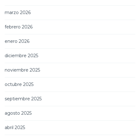
marzo 2026
febrero 2026
enero 2026
diciembre 2025
noviembre 2025
octubre 2025
septiembre 2025
agosto 2025
abril 2025