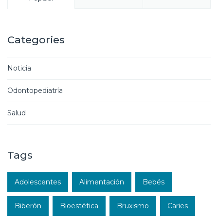
Categories
Noticia
Odontopediatría
Salud
Tags
Adolescentes
Alimentación
Bebés
Biberón
Bioestética
Bruxismo
Caries