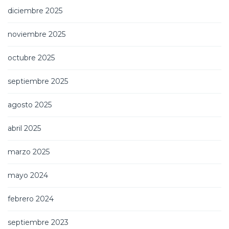
diciembre 2025
noviembre 2025
octubre 2025
septiembre 2025
agosto 2025
abril 2025
marzo 2025
mayo 2024
febrero 2024
septiembre 2023