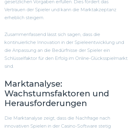
gesetzlichen Vorgaben erfüllen. Dies fördert das
Vertrauen der Spieler und kann die Marktakzeptanz
erheblich steigern.
Zusammenfassend lässt sich sagen, dass die
kontinuierliche Innovation in der Spieleentwicklung und
die Anpassung an die Bedürfnisse der Spieler ein
Schlüsselfaktor für den Erfolg im Online-Glücksspielmarkt
sind.
Marktanalyse:
Wachstumsfaktoren und
Herausforderungen
Die Marktanalyse zeigt, dass die Nachfrage nach
innovativen Spielen in der Casino-Software stetig