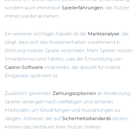
sondern auch immersive
Spielerfahrungen
, die Nutzer
immer wieder anziehen.
Ein weiterer wichtiger Aspekt ist die
Marktanalyse
, die
zeigt, dass sich das Nutzerverhalten zunehmend in
Richtung mobiler Spiele verschiebt. Mehr Spieler nutzen
Smartphones und Tablets, was die Entwicklung von
Casino-Software
vorantreibt, die speziell für mobile
Endgeräte optimiert ist.
Zusätzlich gewinnen
Zahlungsoptionen
an Bedeutung.
Spieler verlangen nach vielfältigen und sicheren
Methoden, um Einzahlungen und Auszahlungen zu
tätigen. Anbieter, die auf
Sicherheitsstandards
setzen,
können das Vertrauen ihrer Nutzer stärken.