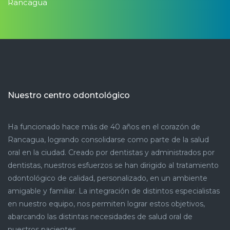
Rancagua
Nuestro centro odontológico
Ha funcionado hace más de 40 años en el corazón de
Rancagua, logrando consolidarse como parte de la salud
oral en la ciudad. Creado por dentistas y administrados por
dentistas, nuestros esfuerzos se han dirigido al tratamiento
odontológico de calidad, personalizado, en un ambiente
amigable y familiar. La integración de distintos especialistas
en nuestro equipo, nos permiten lograr estos objetivos,
abarcando las distintas necesidades de salud oral de
nuestros pacientes.