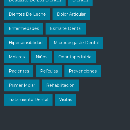
Dientes De Leche
Dolor Articular
Enfermedades
Esmalte Dental
Hipersensibilidad
Microdesgaste Dental
Molares
Niños
Odontopediatría
Pacientes
Películas
Prevenciones
Primer Molar
Rehabilitación
Tratamiento Dental
Visitas