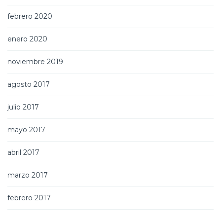
febrero 2020
enero 2020
noviembre 2019
agosto 2017
julio 2017
mayo 2017
abril 2017
marzo 2017
febrero 2017