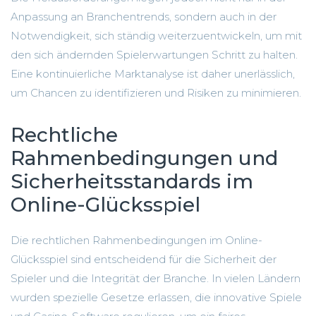
Anpassung an Branchentrends, sondern auch in der
Notwendigkeit, sich ständig weiterzuentwickeln, um mit
den sich ändernden Spielerwartungen Schritt zu halten.
Eine kontinuierliche Marktanalyse ist daher unerlässlich,
um Chancen zu identifizieren und Risiken zu minimieren.
Rechtliche
Rahmenbedingungen und
Sicherheitsstandards im
Online-Glücksspiel
Die rechtlichen Rahmenbedingungen im Online-
Glücksspiel sind entscheidend für die Sicherheit der
Spieler und die Integrität der Branche. In vielen Ländern
wurden spezielle Gesetze erlassen, die innovative Spiele