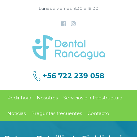
Lunes a viernes: 9:30 a 19:00
+56 722 239 058
Pedir hora
Nosotros
Servicios e infraestructura
Noticias
Preguntas frecuentes
Contacto