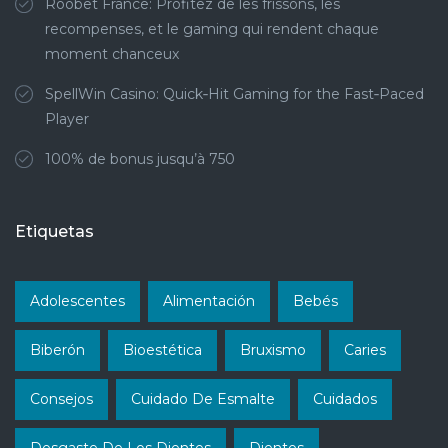
Roobet France: Profitez de les frissons, les
recompenses, et le gaming qui rendent chaque
moment chanceux
SpellWin Casino: Quick‑Hit Gaming for the Fast‑Paced
Player
100% de bonus jusqu’à 750
Etiquetas
Adolescentes
Alimentación
Bebés
Biberón
Bioestética
Bruxismo
Caries
Consejos
Cuidado De Esmalte
Cuidados
Desgaste De Los Dientes
Dientes