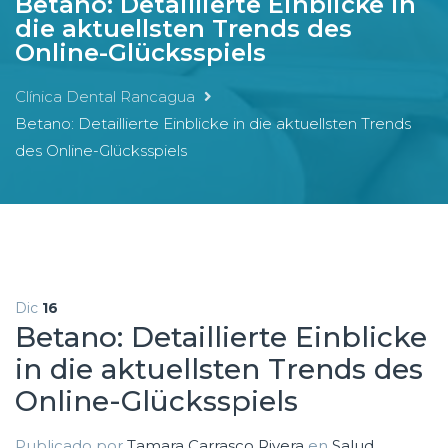
Betano: Detaillierte Einblicke in
die aktuellsten Trends des
Online-Glücksspiels
Clínica Dental Rancagua
Betano: Detaillierte Einblicke in die aktuellsten Trends
des Online-Glücksspiels
Dic
16
Betano: Detaillierte Einblicke
in die aktuellsten Trends des
Online-Glücksspiels
Publicado por
Tamara Carrasco Rivera
en
Salud