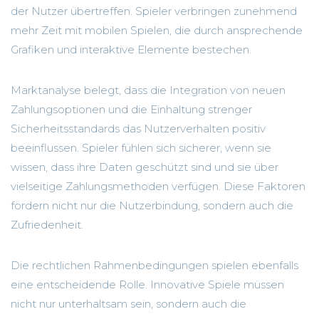
der Nutzer übertreffen. Spieler verbringen zunehmend
mehr Zeit mit mobilen Spielen, die durch ansprechende
Grafiken und interaktive Elemente bestechen.
Marktanalyse belegt, dass die Integration von neuen
Zahlungsoptionen und die Einhaltung strenger
Sicherheitsstandards das Nutzerverhalten positiv
beeinflussen. Spieler fühlen sich sicherer, wenn sie
wissen, dass ihre Daten geschützt sind und sie über
vielseitige Zahlungsmethoden verfügen. Diese Faktoren
fördern nicht nur die Nutzerbindung, sondern auch die
Zufriedenheit.
Die rechtlichen Rahmenbedingungen spielen ebenfalls
eine entscheidende Rolle. Innovative Spiele müssen
nicht nur unterhaltsam sein, sondern auch die